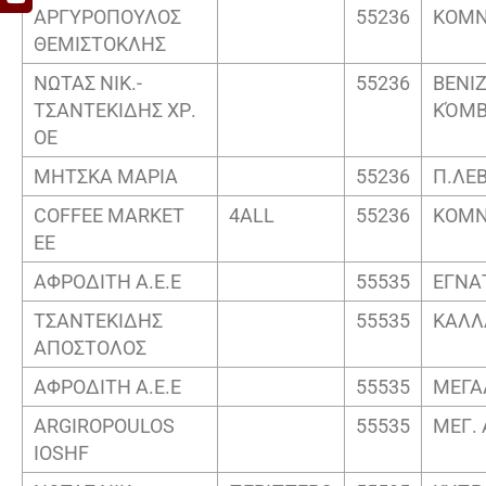
ΑΡΓΥΡΟΠΟΥΛΟΣ
55236
ΚΟΜΝ
ΘΕΜΙΣΤΟΚΛΗΣ
ΝΩΤΑΣ ΝΙΚ.-
55236
ΒΕΝΙΖ
ΤΣΑΝΤΕΚΙΔΗΣ ΧΡ.
ΚΌΜΒ
ΟΕ
ΜΗΤΣΚΑ ΜΑΡΙΑ
55236
Π.ΛΕ
COFFEE MARKET
4ALL
55236
ΚΟΜΝ
EE
ΑΦΡΟΔΙΤΗ Α.Ε.Ε
55535
ΕΓΝΑ
ΤΣΑΝΤΕΚΙΔΗΣ
55535
ΚΑΛΛ
ΑΠΟΣΤΟΛΟΣ
ΑΦΡΟΔΙΤΗ Α.Ε.Ε
55535
ΜΕΓΑ
ARGIROPOULOS
55535
ΜΕΓ.
IOSHF