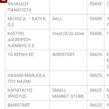
ΧΑΛΚΙΔΟΥ
55438
ΠΑΝΑΓΙΩΤΑ
ΜΙΞΙΟΣ Δ. – ΚΑΠΙ Κ.
4ALL
55438
Λ
Ο.Ε.
ΚΑΣΤΡΟ
YourLOCALstore
55438
ΔΙΑΧΕΙΡΙΣΗ
ΛΙΑΝΙΚΗΣ Ε.Ε.
ΤΑ ΚΕΡΔΗ ΕΕ
BARISTART
56625
HASANI MANJOLA
56625
TOY NAZMI
ΚΑΠΑΤΑΓΗΣ
SMALL
56625
ΧΡΗΣΤΟΣ
MARKET STORE
BARISTART
56625