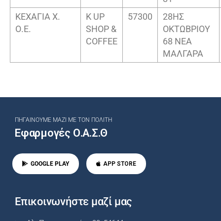
ΚΕΧΑΓΙΑ Χ.
K UP
57300
28ΗΣ
Ο.Ε.
SHOP &
ΟΚΤΩΒΡΙΟΥ
COFFEE
68 ΝΕΑ
ΜΑΛΓΑΡΑ
ΠΗΓΑΊΝΟΥΜΕ ΜΑΖΊ ΜΕ ΤΟΝ ΠΟΛΊΤΗ
Εφαρμογές Ο.Α.Σ.Θ
GOOGLE PLAY
APP STORE
Επικοινωνήστε μαζί μας