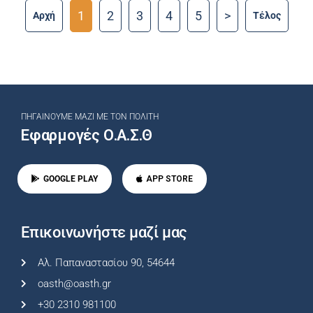
1
2
3
4
5
>
Αρχή
Tέλος
ΠΗΓΑΊΝΟΥΜΕ ΜΑΖΊ ΜΕ ΤΟΝ ΠΟΛΊΤΗ
Εφαρμογές Ο.Α.Σ.Θ
GOOGLE PLAY
APP STORE
Επικοινωνήστε μαζί μας
Αλ. Παπαναστασίου 90, 54644
oasth@oasth.gr
+30 2310 981100